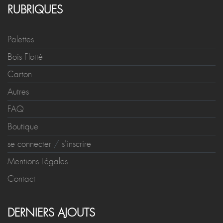
RUBRIQUES
Palettes
Bois Flotté
Carton
Autres
FAQ
Boutique
se connecter
/
s'inscrire
Mentions Légales
Contact
DERNIERS AJOUTS