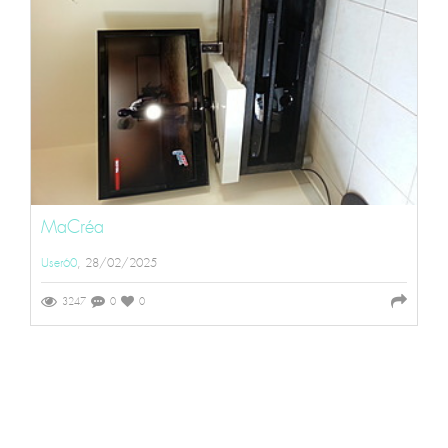
MaCréa
User60
, 28/02/2025
3247
0
0