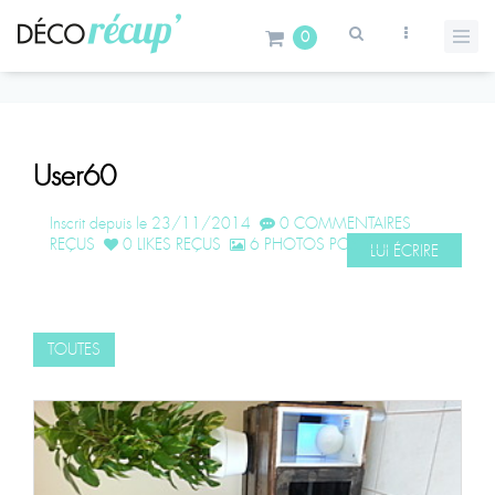
0
User60
Inscrit depuis le 23/11/2014
0 COMMENTAIRES
REÇUS
0 LIKES REÇUS
6 PHOTOS POSTÉES
LUI ÉCRIRE
TOUTES