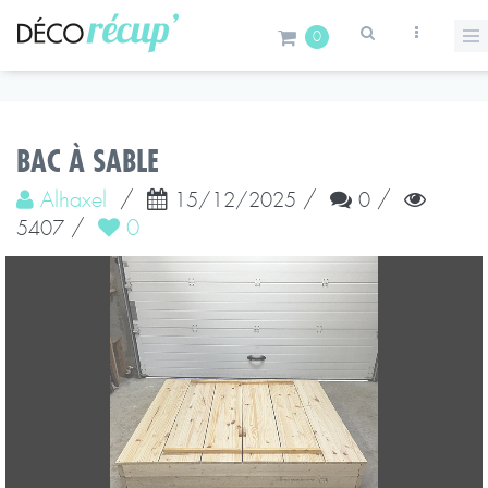
0
BAC À SABLE
Alhaxel
/
/
/
15/12/2025
0
/
0
5407