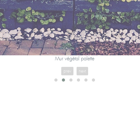
Mur végétal palette
prev
next