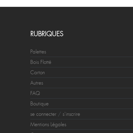
RUBRIQUES
Palettes
Bois Flotté
Carton
Autres
FAQ
Boutique
se connecter
/
s'inscrire
Mentions Légales