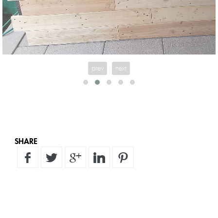
prev
next
SHARE