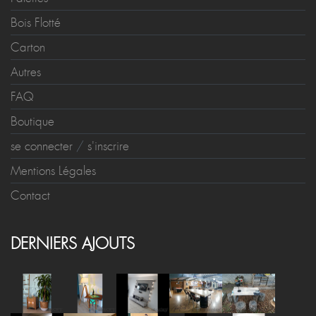
Bois Flotté
Carton
Autres
FAQ
Boutique
se connecter
/
s'inscrire
Mentions Légales
Contact
DERNIERS AJOUTS