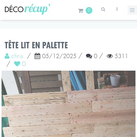
0
TÊTE LIT EN PALETTE
chris
/
/
/
05/12/2025
0
5311
/
0