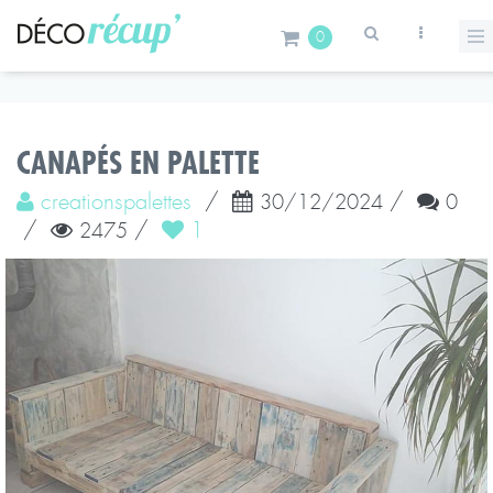
0
CANAPÉS EN PALETTE
creationspalettes
/
/
30/12/2024
0
/
/
1
2475