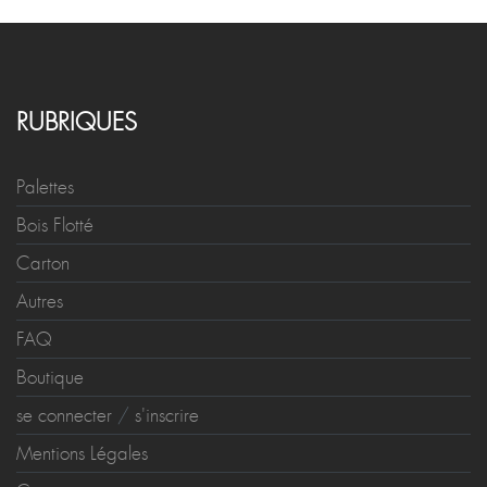
RUBRIQUES
Palettes
Bois Flotté
Carton
Autres
FAQ
Boutique
se connecter
/
s'inscrire
Mentions Légales