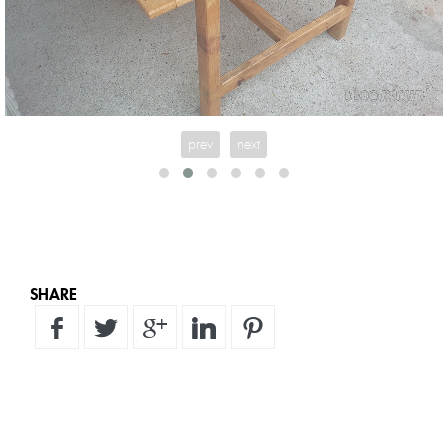
prev
next
SHARE