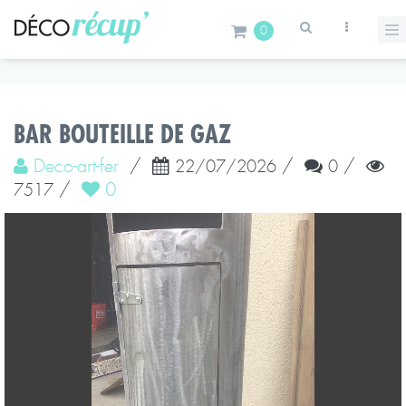
0
BAR BOUTEILLE DE GAZ
Deco-art-fer
/
/
/
22/07/2026
0
/
0
7517