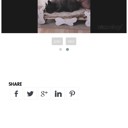
prev
next
SHARE