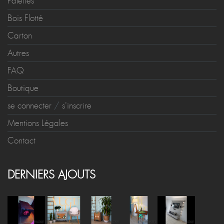
Palettes
Bois Flotté
Carton
Autres
FAQ
Boutique
se connecter
/
s'inscrire
Mentions Légales
Contact
DERNIERS AJOUTS