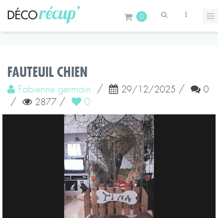
0
FAUTEUIL CHIEN
Fabienne germain
/
/
29/12/2025
0
/
/
0
2877