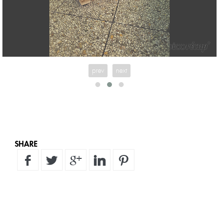
prev
next
SHARE