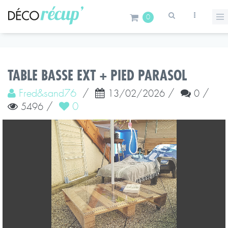
0
TABLE BASSE EXT + PIED PARASOL
Fred&sand76
/
/
/
13/02/2026
0
/
0
5496