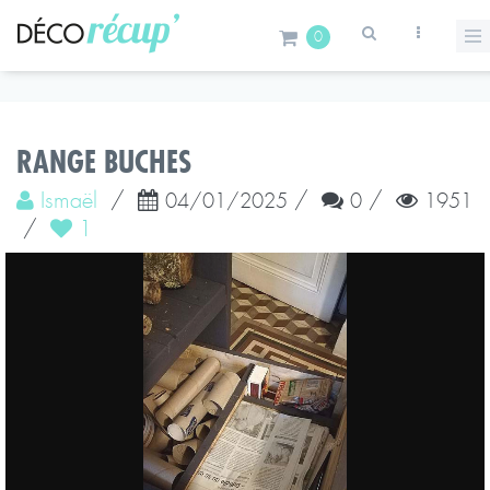
0
RANGE BUCHES
Ismaël
/
/
/
04/01/2025
0
1951
/
1