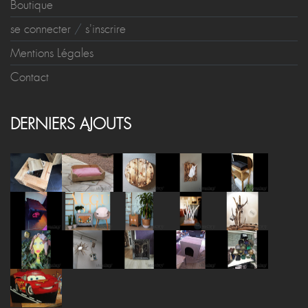
Boutique
se connecter
/
s'inscrire
Mentions Légales
Contact
DERNIERS AJOUTS