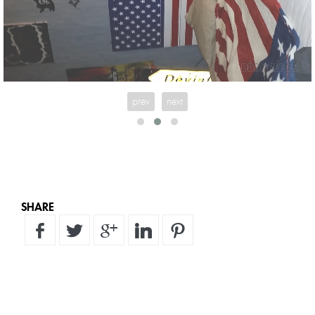
prev
next
SHARE