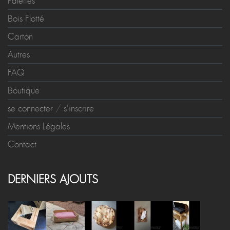
Palettes
Bois Flotté
Carton
Autres
FAQ
Boutique
se connecter
/
s'inscrire
Mentions Légales
Contact
DERNIERS AJOUTS