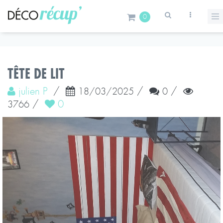
0
TÊTE DE LIT
julien P
/
/
/
18/03/2025
0
/
0
3766