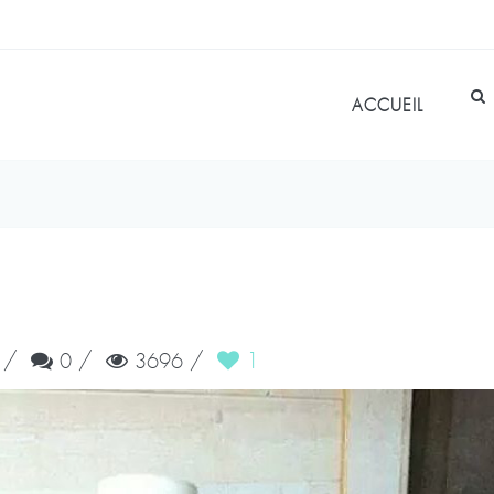
ACCUEIL
/
/
/
1
0
3696