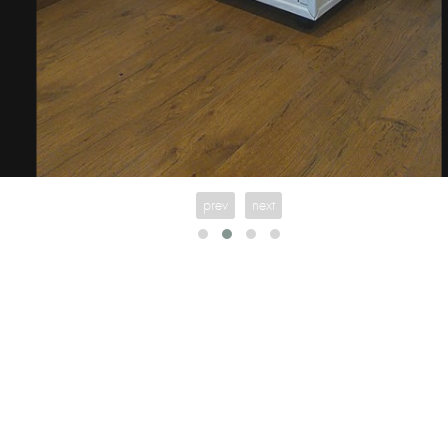
prev
next