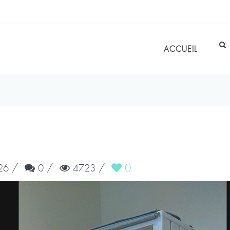
ACCUEIL
/
/
/
0
26
0
4723