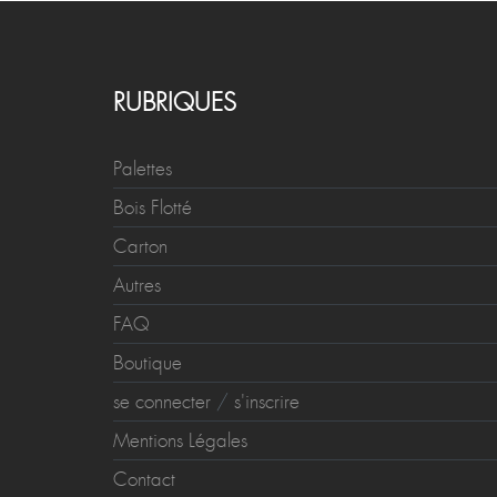
RUBRIQUES
Palettes
Bois Flotté
Carton
Autres
FAQ
Boutique
se connecter
/
s'inscrire
Mentions Légales
Contact