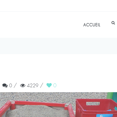
ACCUEIL
/
/
/
0
0
4229