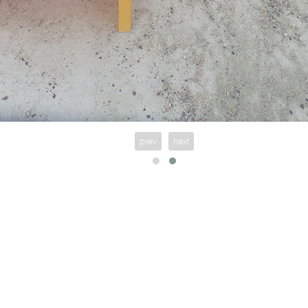
prev
next