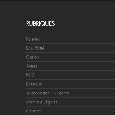
RUBRIQUES
Palettes
Bois Flotté
Carton
Autres
FAQ
Boutique
se connecter
/
s'inscrire
Mentions Légales
Contact