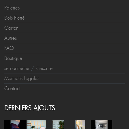
Palettes
Bois Flotté
Carton
Autres
FAQ
Boutique
se connecter
/
s'inscrire
Mentions Légales
Contact
DERNIERS AJOUTS