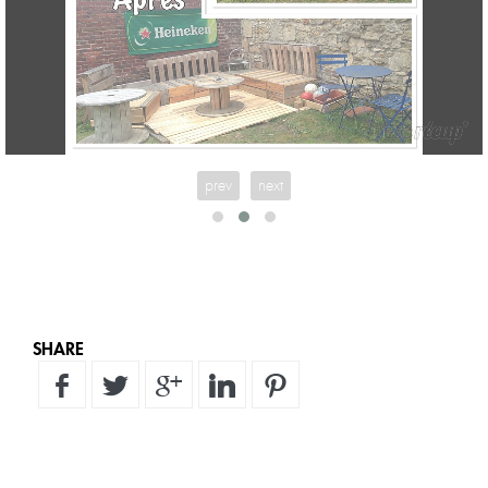
prev
next
SHARE