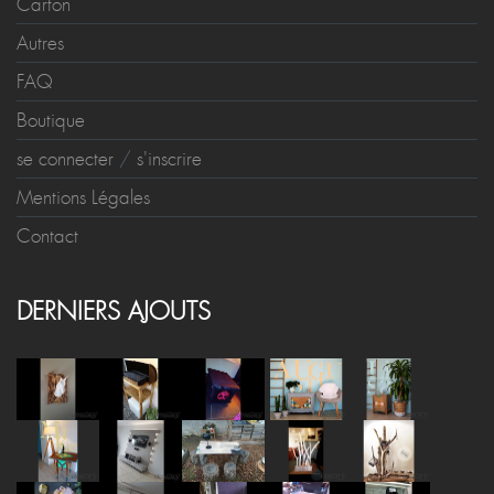
Carton
Autres
FAQ
Boutique
se connecter
/
s'inscrire
Mentions Légales
Contact
DERNIERS AJOUTS