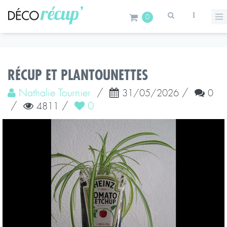
0
RÉCUP ET PLANTOUNETTES
Nathalie Tournier
/
/
31/05/2026
0
/
/
0
4811