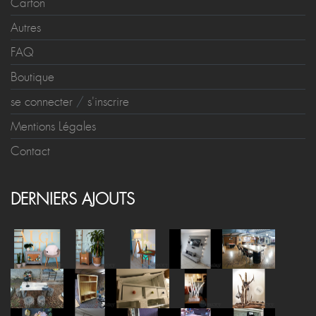
Carton
Autres
FAQ
Boutique
se connecter
/
s'inscrire
Mentions Légales
Contact
DERNIERS AJOUTS