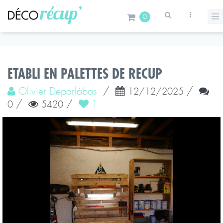
0
ETABLI EN PALETTES DE RECUP
Olivier Deparlàbas
/
/
12/12/2025
/
/
1
0
5420