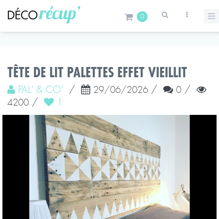
0
TÊTE DE LIT PALETTES EFFET VIEILLIT
PAL' & CO'
/
/
/
29/06/2026
0
/
1
4200