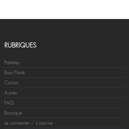
RUBRIQUES
Palettes
Bois Flotté
Carton
Autres
FAQ
Boutique
se connecter
/
s'inscrire