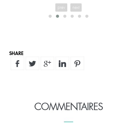
prev
next
SHARE