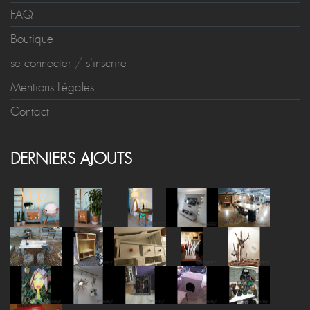
Palettes
Bois Flotté
Carton
Autres
FAQ
Boutique
se connecter
/
s'inscrire
Mentions Légales
Contact
DERNIERS AJOUTS