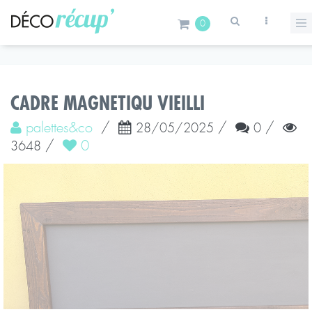
0
CADRE MAGNETIQU VIEILLI
palettes&co
/
/
/
28/05/2025
0
/
0
3648