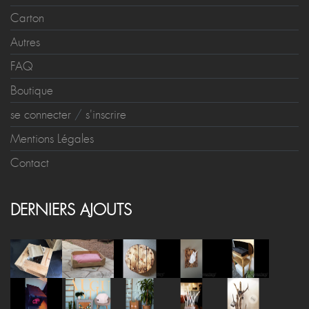
Carton
Autres
FAQ
Boutique
se connecter
/
s'inscrire
Mentions Légales
Contact
DERNIERS AJOUTS