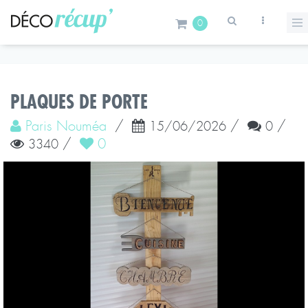
0
PLAQUES DE PORTE
Paris Nouméa
/
/
/
15/06/2026
0
/
0
3340