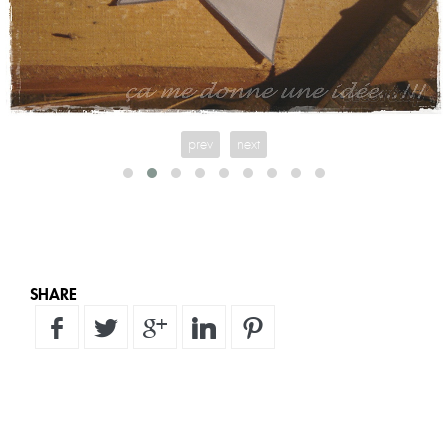
prev
next
SHARE