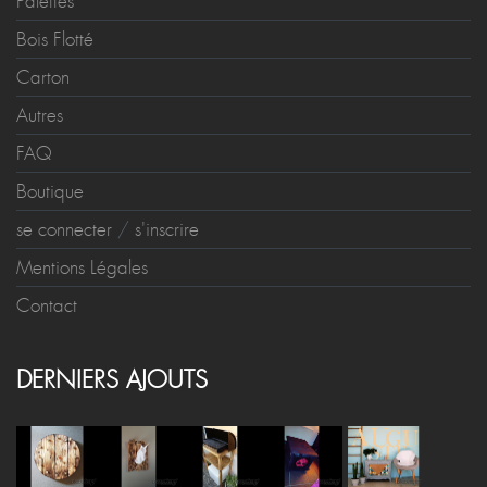
Palettes
Bois Flotté
Carton
Autres
FAQ
Boutique
se connecter
/
s'inscrire
Mentions Légales
Contact
DERNIERS AJOUTS