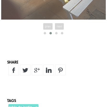
Après un gros nettoyage au jet d'eau et au balais brosse (juste la
brosse) ,petit ponçage, rajoue d'une planche de renfort de
chaque côtés et 1ère couche de blanc
prev
next
SHARE