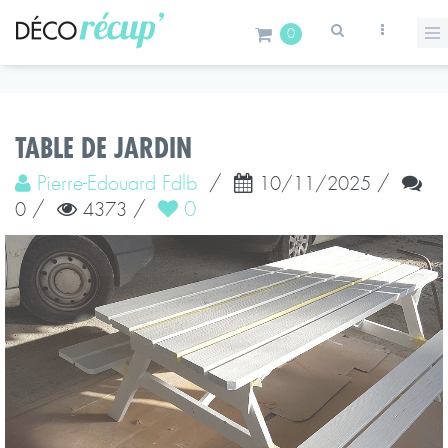
0
TABLE DE JARDIN
Pierre-Edouard Fdlb
/
/
10/11/2025
/
/
0
0
4373