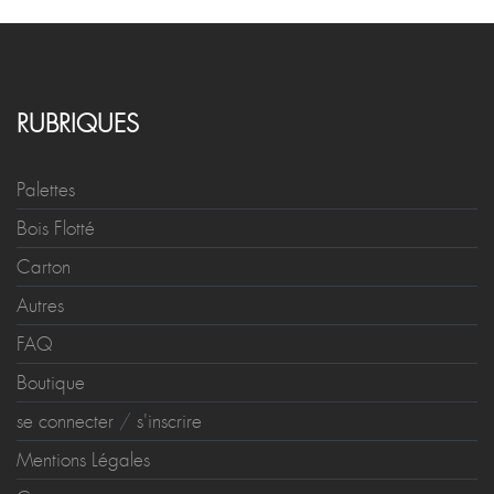
RUBRIQUES
Palettes
Bois Flotté
Carton
Autres
FAQ
Boutique
se connecter
/
s'inscrire
Mentions Légales