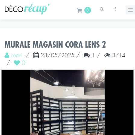
0
MURALE MAGASIN CORA LENS 2
remi
/
/
/
23/05/2025
1
3714
/
0