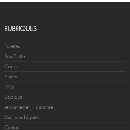
RUBRIQUES
Palettes
Bois Flotté
Carton
Autres
FAQ
Boutique
se connecter
/
s'inscrire