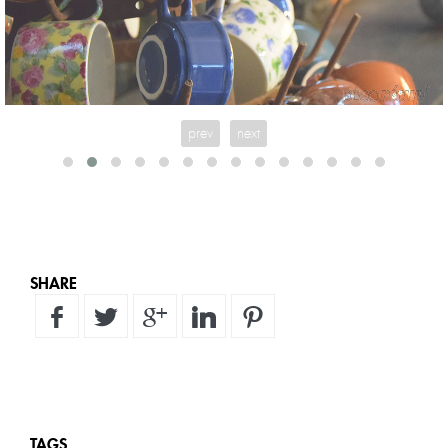
Tasses chinées ça et là... posées sur un égouttoir à bouteilles
(récup)
prev
next
SHARE