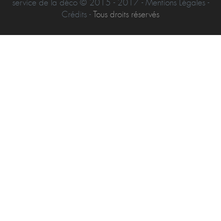
Déco Récup, Une communauté de passionnés de la recup au
service de la déco © 2015 - 2017 - Mentions Légales -
Crédits -
Tous droits réservés