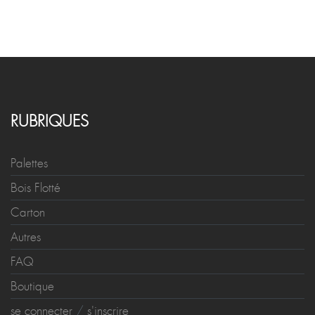
RUBRIQUES
Palettes
Bois Flotté
Carton
Autres
FAQ
Boutique
se connecter
/
s'inscrire