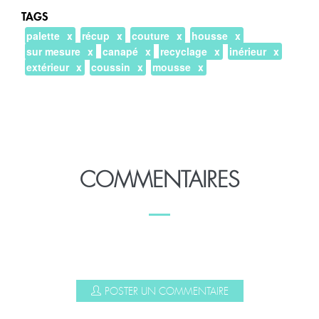
TAGS
palette
récup
couture
housse
sur mesure
canapé
recyclage
inérieur
extérieur
coussin
mousse
COMMENTAIRES
POSTER UN COMMENTAIRE