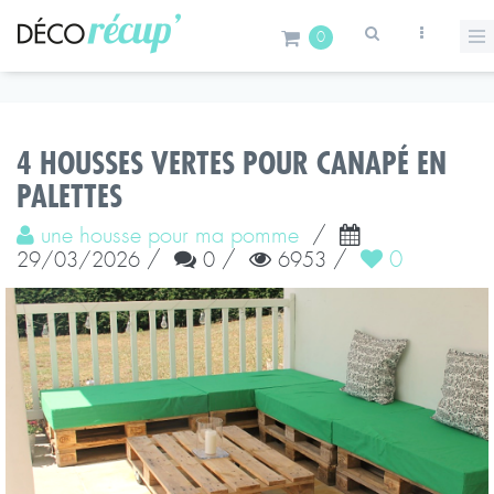
0
4 HOUSSES VERTES POUR CANAPÉ EN
PALETTES
une housse pour ma pomme
/
/
/
/
0
29/03/2026
0
6953