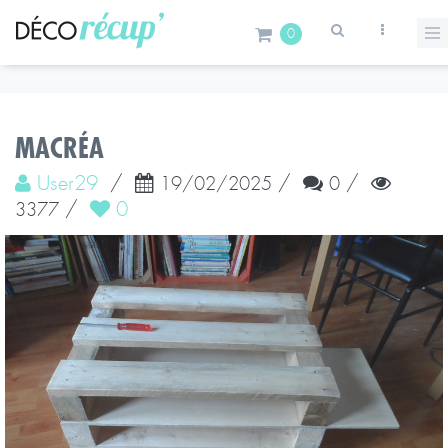
0
MACRÉA
User29
/
/
/
19/02/2025
0
/
0
3377