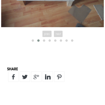
prev
next
SHARE