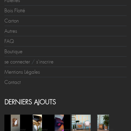
Palettes
Bois Flotté
Carton
Autres
FAQ
Boutique
se connecter
/
s'inscrire
Mentions Légales
Contact
DERNIERS AJOUTS