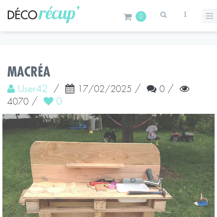
0
MACRÉA
User42
/
/
/
17/02/2025
0
/
0
4070