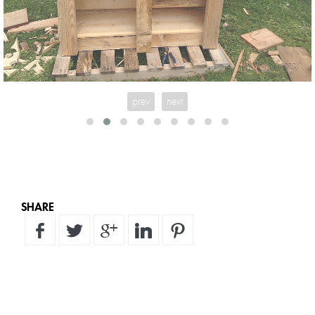
prev
next
SHARE