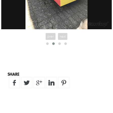
prev
next
SHARE