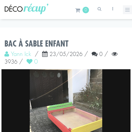
0
BAC À SABLE ENFANT
Yann Ick
/
/
/
23/05/2026
0
/
0
3936