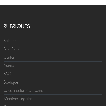
RUBRIQUES
Palettes
Bois Flotté
Carton
Autres
FAQ
Boutique
se connecter
/
s'inscrire
Mentions Légales