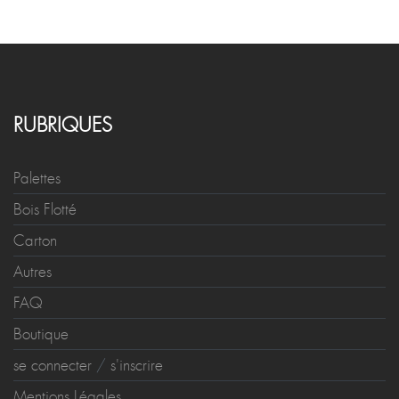
RUBRIQUES
Palettes
Bois Flotté
Carton
Autres
FAQ
Boutique
se connecter
/
s'inscrire
Mentions Légales