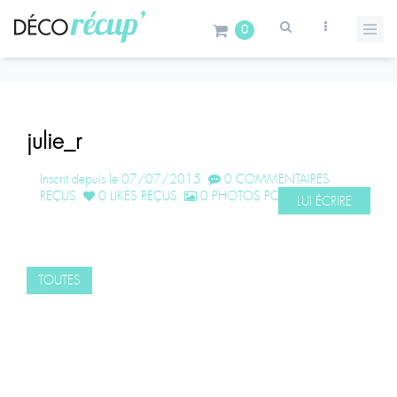
0
julie_r
Inscrit depuis le 07/07/2015
0 COMMENTAIRES
REÇUS
0 LIKES REÇUS
0 PHOTOS POSTÉES
LUI ÉCRIRE
TOUTES