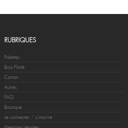
RUBRIQUES
Palettes
Bois Flotté
Carton
Autres
FAQ
Boutique
se connecter
/
s'inscrire
Mentions Légales