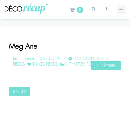
0
Meg Ane
Inscrit depuis le 06/04/2017
0 COMMENTAIRES
REÇUS
0 LIKES REÇUS
0 PHOTOS POSTÉES
LUI ÉCRIRE
TOUTES