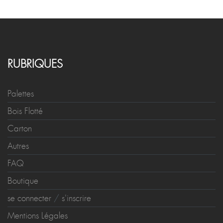
RUBRIQUES
Palettes
Bois Flotté
Carton
Autres
FAQ
Boutique
se connecter
/
s'inscrire
Mentions Légales