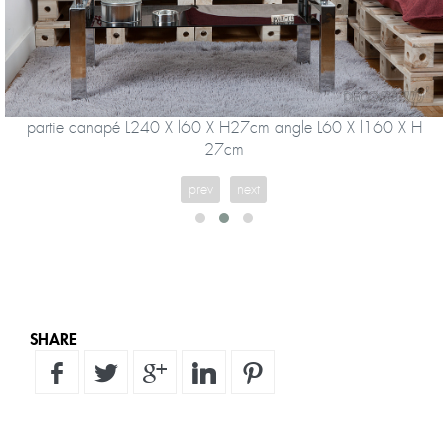
partie canapé L240 X l60 X H27cm angle L60 X l160 X H
27cm
prev
next
SHARE