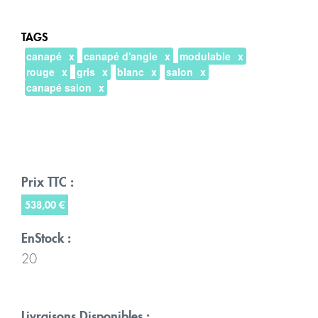
TAGS
canapé
canapé d'angle
modulable
rouge
gris
blanc
salon
canapé salon
Prix TTC :
538,00 €
EnStock :
20
Livraisons Disponibles :