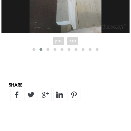
prev
next
SHARE