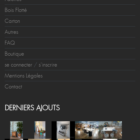
Bois Flotté
Carton
Autres
FAQ
Boutique
se connecter
/
s'inscrire
Mentions Légales
Contact
DERNIERS AJOUTS