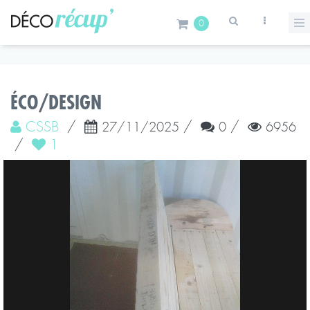
0
ÉCO/DESIGN
CSSB
/
/
/
27/11/2025
0
6956
/
1