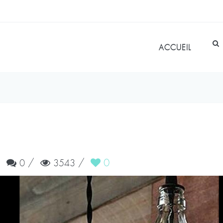
ACCUEIL
/
/
/
0
0
3543