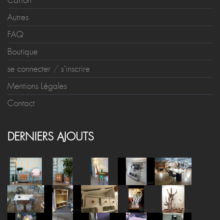
Carton
Autres
FAQ
Boutique
se connecter
/
s'inscrire
Mentions Légales
Contact
DERNIERS AJOUTS