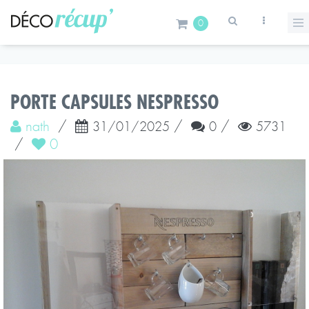
0
PORTE CAPSULES NESPRESSO
nath
/
/
/
31/01/2025
0
5731
/
0