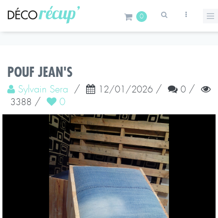
0
POUF JEAN'S
Sylvain Sera
/
/
/
12/01/2026
0
/
0
3388