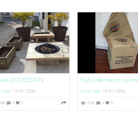
sero DCO-DESIGN
Pouf Café mexico sylvan
in Sera
, 13/01/2026
Sylvain Sera
, 13/01/2026
088
0
2
3186
0
0