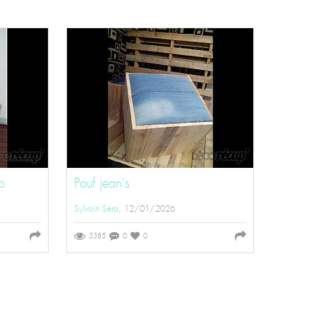
o
Pouf jean's
Sylvain Sera
, 12/01/2026
3385
0
0