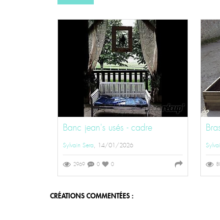
Banc jean's usés - cadre
Bra
Sylvain Sera
, 14/01/2026
Sylva
2969
0
0
8
CRÉATIONS COMMENTÉES :