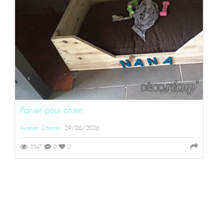
Panier pour chien
Aurelien Charrier
, 29/06/2026
2047
0
0