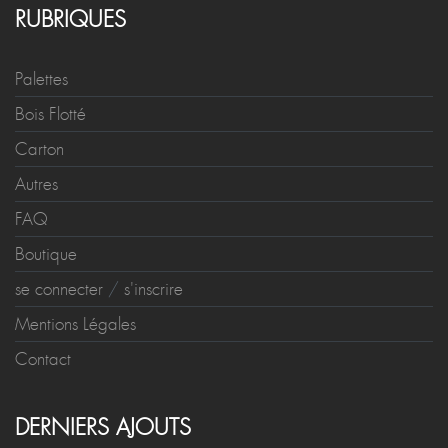
RUBRIQUES
Palettes
Bois Flotté
Carton
Autres
FAQ
Boutique
se connecter
/
s'inscrire
Mentions Légales
Contact
DERNIERS AJOUTS