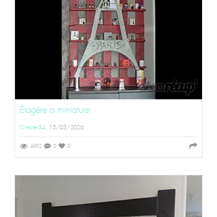
Étagère a miniature
Chester54
, 15/03/2026
4692
0
0