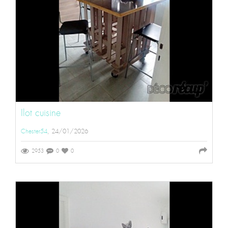
Ilot cuisine
Chester54
, 24/01/2026
2953
0
0