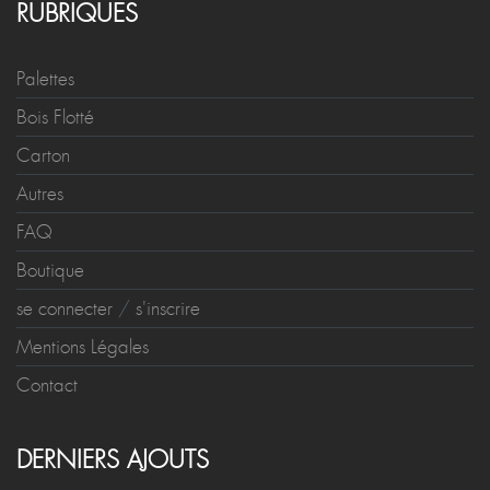
RUBRIQUES
Palettes
Bois Flotté
Carton
Autres
FAQ
Boutique
se connecter
/
s'inscrire
Mentions Légales
Contact
DERNIERS AJOUTS