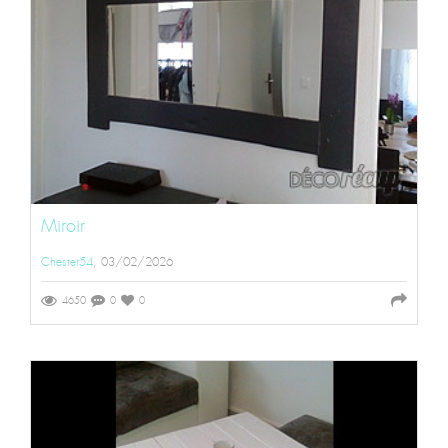
Miroir
Chester54
, 03/02/2026
4650
0
0