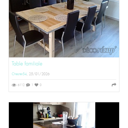
Table familiale
Chester54
, 25/01/2026
6112
1
0