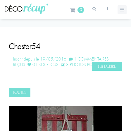
0
Chester54
Inscrit depuis le 19/05/2016
1 COMMENTAIRES
REÇUS
0 LIKES REÇUS
8 PHOTOS POSTÉES
LUI ÉCRIRE
TOUTES