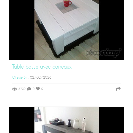
Table basse avec carreaux
Chester54
, 02/02/2026
6232
0
0