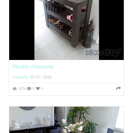
Meuble chaussures
Chester54
, 25/01/2026
3554
0
0