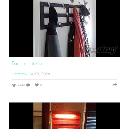
Porte manteau
Chester54
, 24/01/2026
4449
0
0