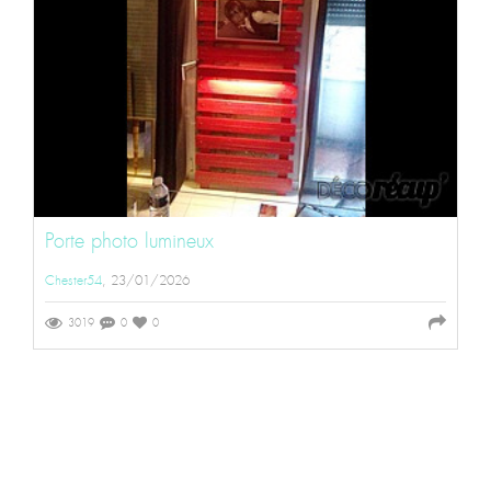
Porte photo lumineux
Chester54
, 23/01/2026
3019
0
0