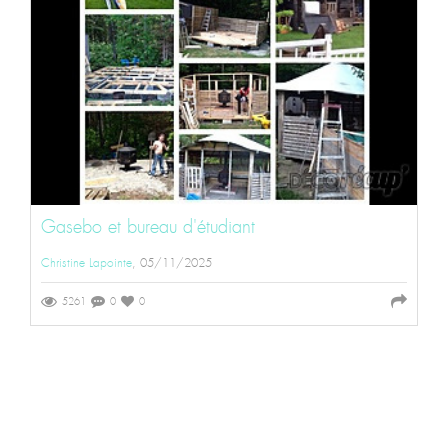
Gasebo et bureau d'étudiant
Christine Lapointe
, 05/11/2025
5261
0
0