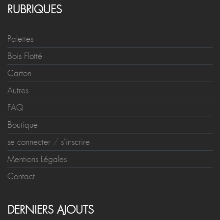
RUBRIQUES
Palettes
Bois Flotté
Carton
Autres
FAQ
Boutique
se connecter
/
s'inscrire
Mentions Légales
Contact
DERNIERS AJOUTS