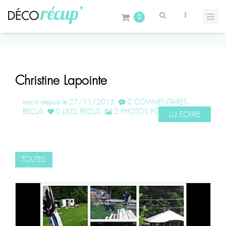
0
Christine Lapointe
Inscrit depuis le 27/11/2015
0 COMMENTAIRES
REÇUS
0 LIKES REÇUS
2 PHOTOS POSTÉES
LUI ÉCRIRE
TOUTES