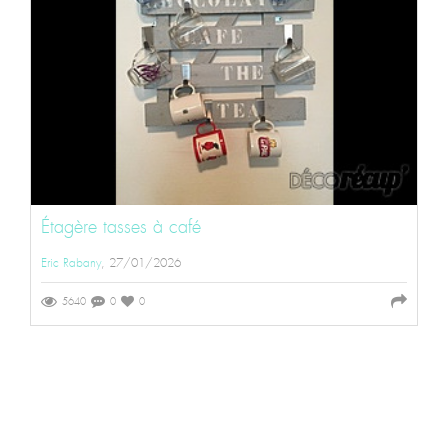
Étagère tasses à café
Eric Rabany
, 27/01/2026
5640
0
0