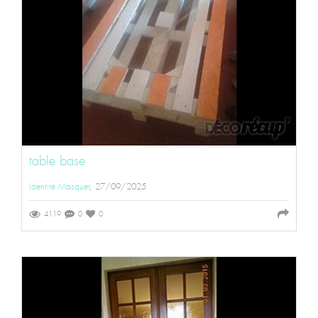
table base
Identité Masquer
, 27/09/2025
4119
0
0