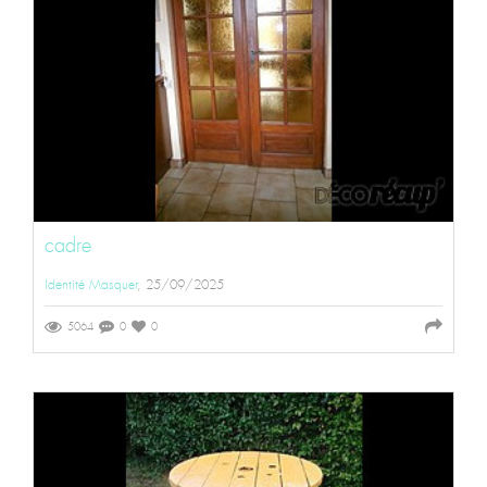
cadre
Identité Masquer
, 25/09/2025
5064
0
0