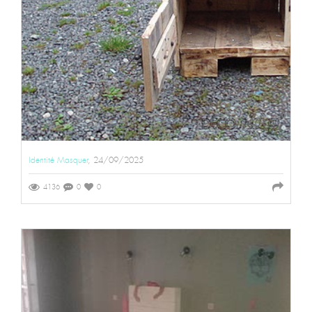
Identité Masquer
, 24/09/2025
4136
0
0