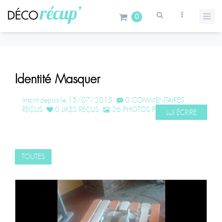
0
Identité Masquer
Inscrit depuis le 15/07/2015
0 COMMENTAIRES
REÇUS
0 LIKES REÇUS
26 PHOTOS POSTÉES
LUI ÉCRIRE
TOUTES