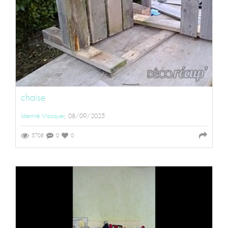
chaise
Identité Masquer
, 08/09/2025
5708
0
0