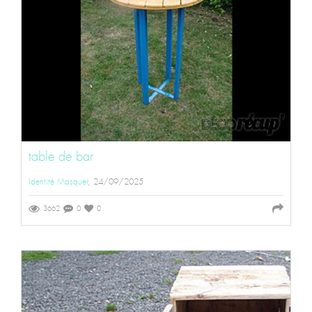
table de bar
Identité Masquer
, 24/09/2025
3662
0
0