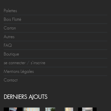
Palettes
Bois Flotté
Carton
Autres
FAQ
Boutique
se connecter
/
s'inscrire
Mentions Légales
Contact
DERNIERS AJOUTS