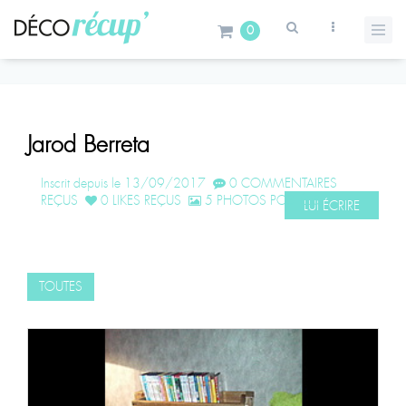
0
Jarod Berreta
Inscrit depuis le 13/09/2017
0 COMMENTAIRES
REÇUS
0 LIKES REÇUS
5 PHOTOS POSTÉES
LUI ÉCRIRE
TOUTES