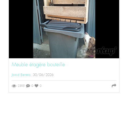
Meuble étagère bouteille
Jarod Berreta
, 30/06/2026
2395
0
0