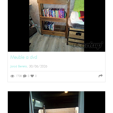
Meuble a dvd
Jarod Berreta
, 30/06/2026
1708
0
0