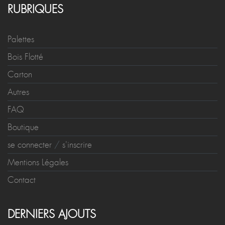
RUBRIQUES
Palettes
Bois Flotté
Carton
Autres
FAQ
Boutique
se connecter
/
s'inscrire
Mentions Légales
Contact
DERNIERS AJOUTS