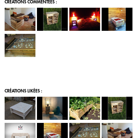
CRÉATIONS COMMENTÉES :
CRÉATIONS LIKÉES :