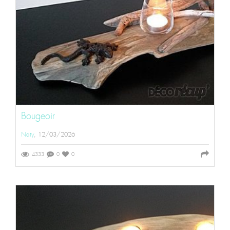
Bougeoir
Naty
, 12/03/2026
4333
0
0