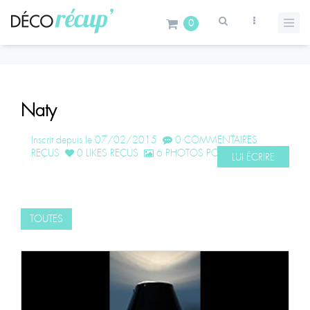
0
Naty
Inscrit depuis le 07/02/2015
0 COMMENTAIRES
REÇUS
0 LIKES REÇUS
6 PHOTOS POSTÉES
LUI ÉCRIRE
TOUTES