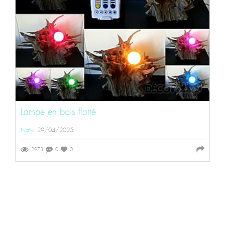
Lampe en bois flotté
Naty
, 29/04/2025
2973
0
0