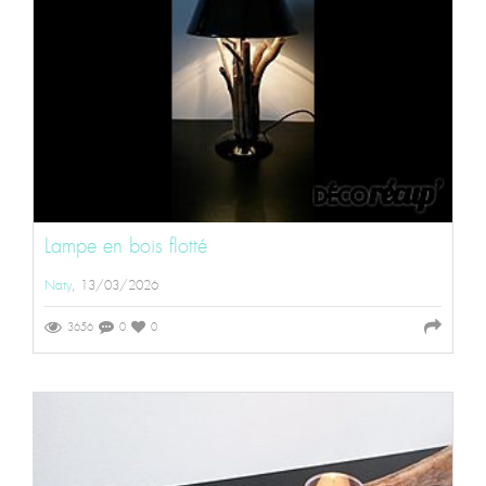
Lampe en bois flotté
Naty
, 13/03/2026
3656
0
0