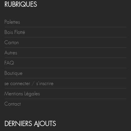
RUBRIQUES
Palettes
Bois Flotté
Carton
Autres
FAQ
Boutique
se connecter
/
s'inscrire
Mentions Légales
Contact
DERNIERS AJOUTS