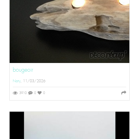
bougeoir
Naty
, 11/03/2026
3910
0
0