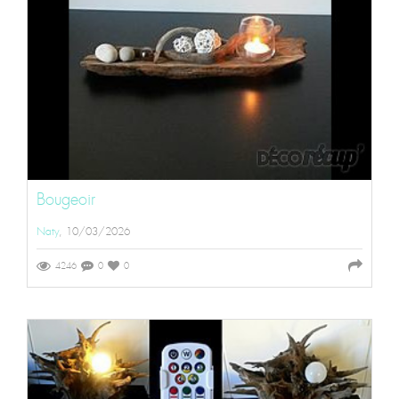
Bougeoir
Naty
, 10/03/2026
4246
0
0