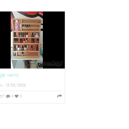
ge vernis
ls
, 15/02/2026
527
0
0