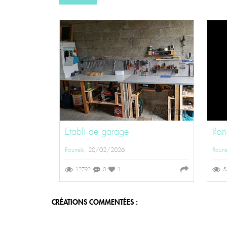
Etabli de garage
Ran
Rounels
, 20/02/2026
Roune
12792
0
1
5
CRÉATIONS COMMENTÉES :