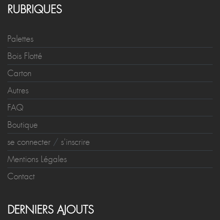
RUBRIQUES
Palettes
Bois Flotté
Carton
Autres
FAQ
Boutique
se connecter
/
s'inscrire
Mentions Légales
Contact
DERNIERS AJOUTS