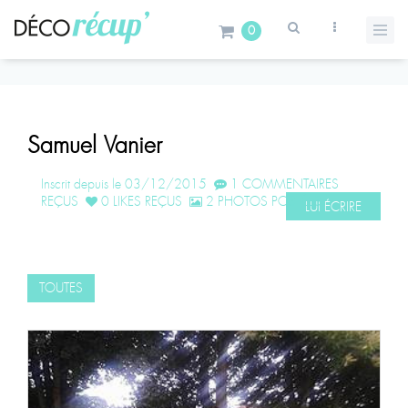
0
Samuel Vanier
Inscrit depuis le 03/12/2015
1 COMMENTAIRES
REÇUS
0 LIKES REÇUS
2 PHOTOS POSTÉES
LUI ÉCRIRE
TOUTES