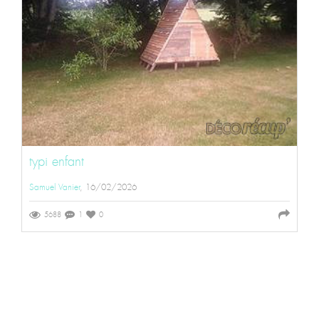
typi enfant
Samuel Vanier
, 16/02/2026
5688
1
0