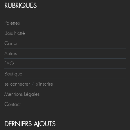
RUBRIQUES
Palettes
Bois Flotté
Carton
Autres
FAQ
Boutique
se connecter
/
s'inscrire
Mentions Légales
Contact
DERNIERS AJOUTS