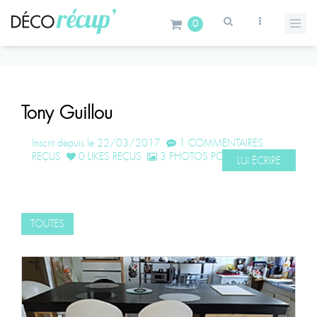
0
Tony Guillou
Inscrit depuis le 22/03/2017
1 COMMENTAIRES
REÇUS
0 LIKES REÇUS
3 PHOTOS POSTÉES
LUI ÉCRIRE
TOUTES