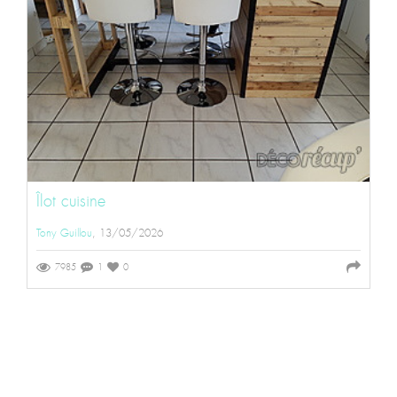
Îlot cuisine
Tony Guillou
, 13/05/2026
7985
1
0