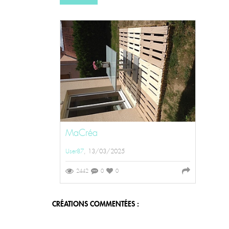
MaCréa
User87
, 13/03/2025
2442
0
0
CRÉATIONS COMMENTÉES :